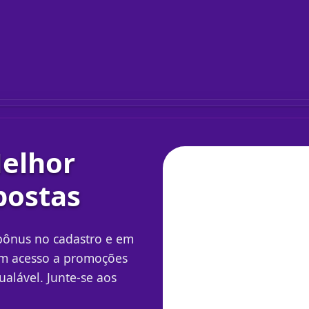
Melhor
postas
bônus no cadastro e em
em acesso a promoções
ualável. Junte-se aos