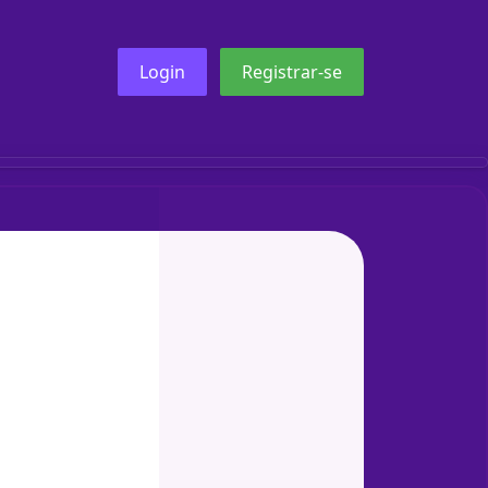
Login
Registrar-se