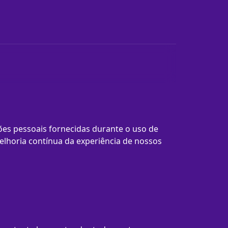
ões pessoais fornecidas durante o uso de
elhoria contínua da experiência de nossos