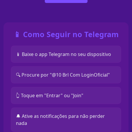
📱 Como Seguir no Telegram
📱 Baixe o app Telegram no seu dispositivo
🔍 Procure por "@10 Brl Com LoginOficial"
👆 Toque em "Entrar" ou "Join"
🔔 Ative as notificações para não perder
nada