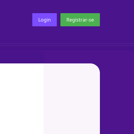
Login
Registrar-se