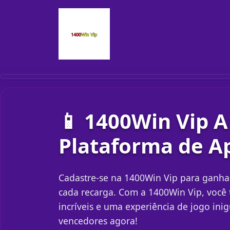
📱 1400Win Vip 
Plataforma de A
Cadastre-se na 1400Win Vip para ganha
cada recarga. Com a 1400Win Vip, você
incríveis e uma experiência de jogo inig
vencedores agora!