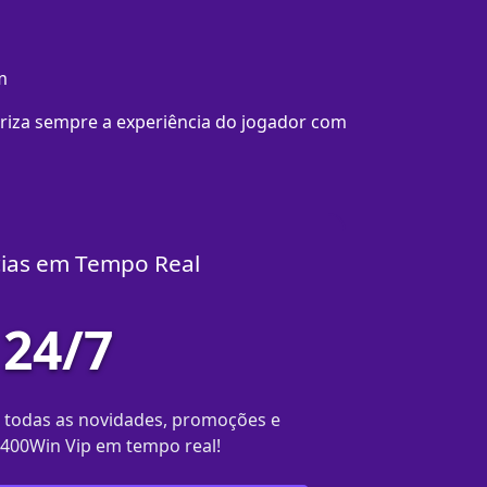
m
riza sempre a experiência do jogador com
cias em Tempo Real
24/7
e todas as novidades, promoções e
1400Win Vip em tempo real!