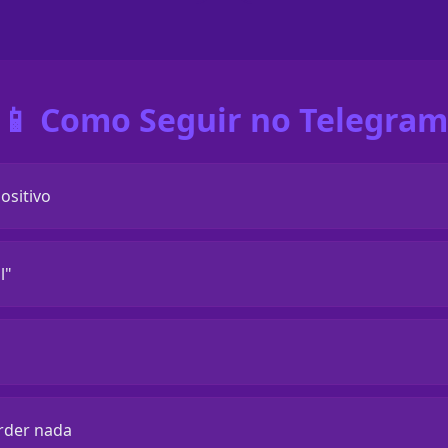
📱 Como Seguir no Telegram
ositivo
l"
erder nada