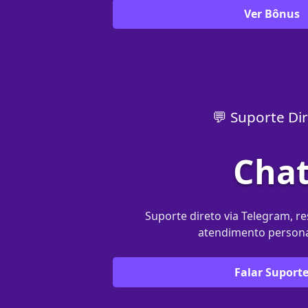
Ver Bônus
💬 Suporte Di
Cha
Suporte direto via Telegram, r
atendimento persona
Falar Suport