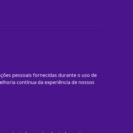
ações pessoais fornecidas durante o uso de
elhoria contínua da experiência de nossos