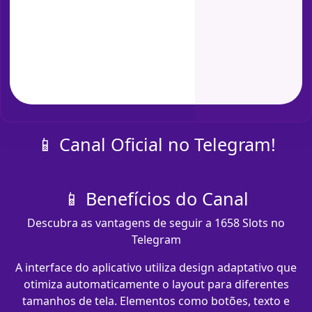
📱 Canal Oficial no Telegram!
📱 Benefícios do Canal
Descubra as vantagens de seguir a 1658 Slots no
Telegram
A interface do aplicativo utiliza design adaptativo que
otimiza automaticamente o layout para diferentes
tamanhos de tela. Elementos como botões, texto e