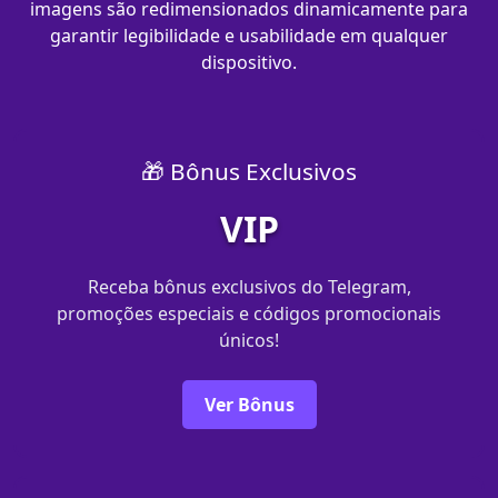
imagens são redimensionados dinamicamente para
garantir legibilidade e usabilidade em qualquer
dispositivo.
🎁 Bônus Exclusivos
VIP
Receba bônus exclusivos do Telegram,
promoções especiais e códigos promocionais
únicos!
Ver Bônus