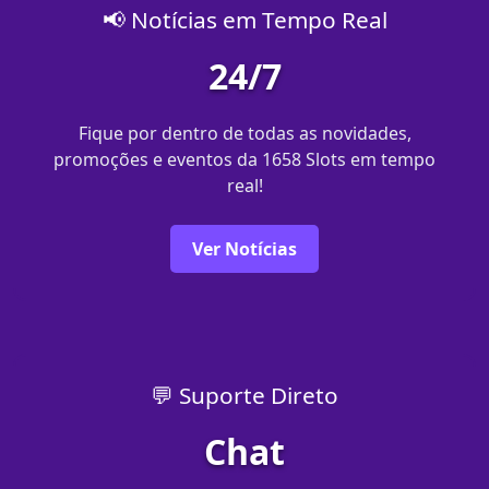
📢 Notícias em Tempo Real
24/7
Fique por dentro de todas as novidades,
promoções e eventos da 1658 Slots em tempo
real!
Ver Notícias
💬 Suporte Direto
Chat