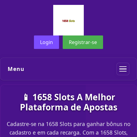
Login
Registrar-se
Menu
📱 1658 Slots A Melhor
Plataforma de Apostas
Cadastre-se na 1658 Slots para ganhar bônus no
cadastro e em cada recarga. Com a 1658 Slots,