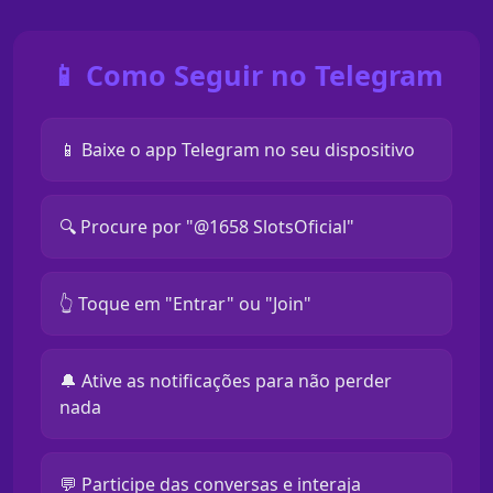
📱 Como Seguir no Telegram
📱 Baixe o app Telegram no seu dispositivo
🔍 Procure por "@1658 SlotsOficial"
👆 Toque em "Entrar" ou "Join"
🔔 Ative as notificações para não perder
nada
💬 Participe das conversas e interaja