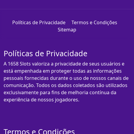
Políticas de Privacidade
Termos e Condições
Sitemap
Políticas de Privacidade
A 1658 Slots valoriza a privacidade de seus usuários e
está empenhada em proteger todas as informações
pessoais fornecidas durante o uso de nossos canais de
comunicação. Todos os dados coletados são utilizados
exclusivamente para fins de melhoria contínua da
experiência de nossos jogadores.
Termos e Condições