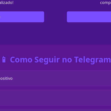
lizado!
compa
e
📱 Como Seguir no Telegram
ositivo