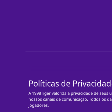
Políticas de Privacida
A 1998Tiger valoriza a privacidade de seus
nossos canais de comunicação. Todos os dad
jogadores.