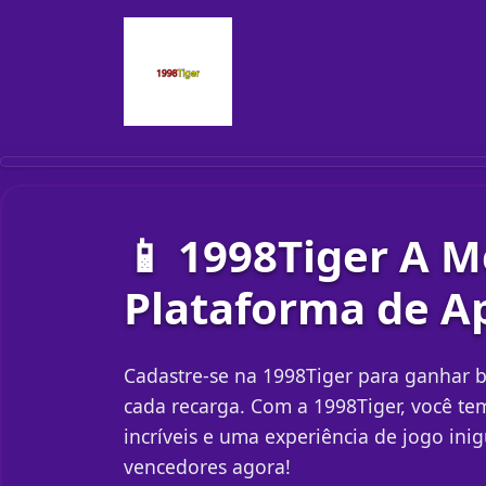
📱 1998Tiger A M
Plataforma de A
Cadastre-se na 1998Tiger para ganhar 
cada recarga. Com a 1998Tiger, você t
incríveis e uma experiência de jogo inig
vencedores agora!