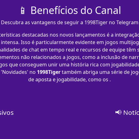
📱 Benefícios do Canal
Descubra as vantagens de seguir a 1998Tiger no Telegram
cterísticas destacadas nos novos lançamentos é a integraçã
 intensa. Isso é particularmente evidente em jogos multijo
alidades de chat em tempo real e recursos de equipe têm 
ementos não relacionados a jogos, como a inclusão de nar
jogos que conseguem unir uma história rica com jogabilida
a 'Novidades' no
1998Tiger
também abriga uma série de jo
de aposta e jogabilidade, como os .
sivos
📢 Notí