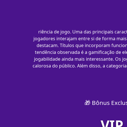
riência de jogo. Uma das principais cara
jogadores interajam entre si de forma mais
destacam. Títulos que incorporam funcion
tendência observada é a gamificação de el
jogabilidade ainda mais interessante. Os 
calorosa do público. Além disso, a categori
🎁 Bônus Exclu
VIP