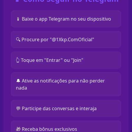
📱 Baixe o app Telegram no seu dispositivo
🔍 Procure por "@1Xkp.ComOficial"
👆 Toque em "Entrar" ou "Join"
🔔 Ative as notificações para não perder
nada
💬 Participe das conversas e interaja
🎁 Receba bônus exclusivos