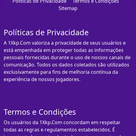
Políticas de Privacidade
Termos e Condições
Sitemap
Políticas de Privacidade
A 1Xkp.Com valoriza a privacidade de seus usuários e
está empenhada em proteger todas as informações
pessoais fornecidas durante o uso de nossos canais de
comunicação. Todos os dados coletados são utilizados
exclusivamente para fins de melhoria contínua da
experiência de nossos jogadores.
Termos e Condições
Os usuários da 1Xkp.Com concordam em respeitar
todas as regras e regulamentos estabelecidos. É