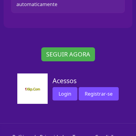
automaticamente
SEGUIR AGORA
Acessos
Login
Registrar-se