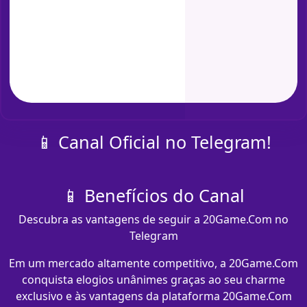
📱 Canal Oficial no Telegram!
📱 Benefícios do Canal
Descubra as vantagens de seguir a 20Game.Com no
Telegram
Em um mercado altamente competitivo, a 20Game.Com
conquista elogios unânimes graças ao seu charme
exclusivo e às vantagens da plataforma 20Game.Com