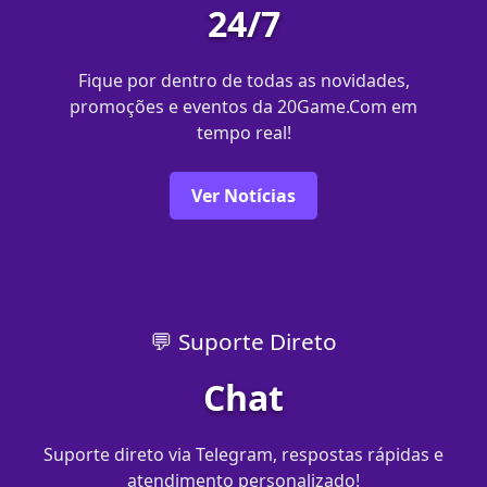
24/7
Fique por dentro de todas as novidades,
promoções e eventos da 20Game.Com em
tempo real!
Ver Notícias
💬 Suporte Direto
Chat
Suporte direto via Telegram, respostas rápidas e
atendimento personalizado!