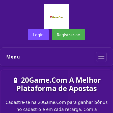
Login
Registrar-se
Menu
📱 20Game.Com A Melhor
Plataforma de Apostas
Cadastre-se na 20Game.Com para ganhar bônus
no cadastro e em cada recarga. Com a