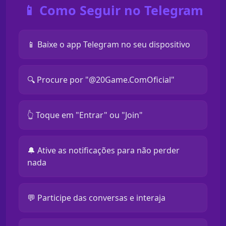
📱 Como Seguir no Telegram
📱 Baixe o app Telegram no seu dispositivo
🔍 Procure por "@20Game.ComOficial"
👆 Toque em "Entrar" ou "Join"
🔔 Ative as notificações para não perder
nada
💬 Participe das conversas e interaja