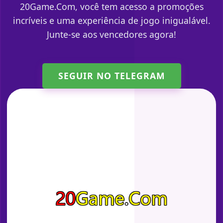
20Game.Com, você tem acesso a promoções
incríveis e uma experiência de jogo inigualável.
Junte-se aos vencedores agora!
SEGUIR NO TELEGRAM