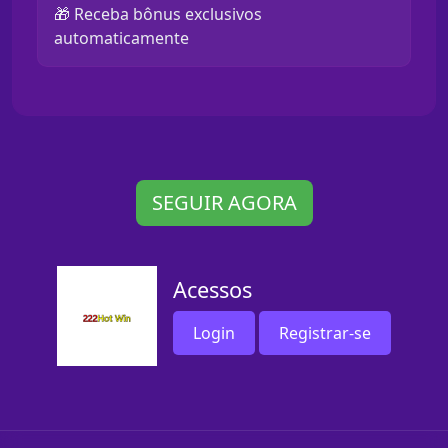
🎁 Receba bônus exclusivos
automaticamente
SEGUIR AGORA
Acessos
Login
Registrar-se