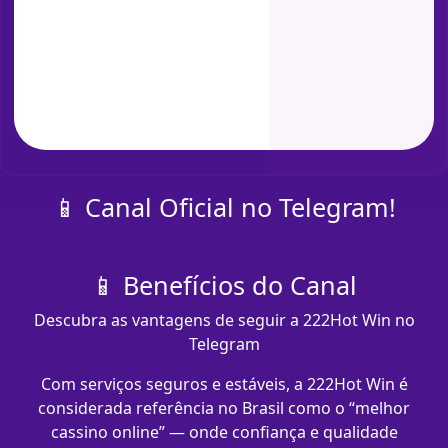
📱 Canal Oficial no Telegram!
📱 Benefícios do Canal
Descubra as vantagens de seguir a 222Hot Win no
Telegram
Com serviços seguros e estáveis, a 222Hot Win é
considerada referência no Brasil como o “melhor
cassino online” — onde confiança e qualidade