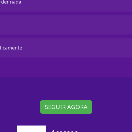
erder nada
a
aticamente
SEGUIR AGORA