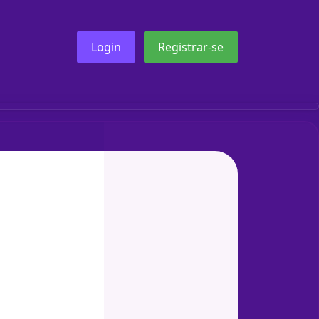
Login
Registrar-se