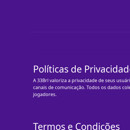
Políticas de Privacida
A 33Brl valoriza a privacidade de seus usu
canais de comunicação. Todos os dados cole
jogadores.
Termos e Condições