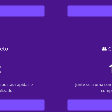
reto
👥 
t
espostas rápidas e
Junte-se a uma com
lizado!
compa
e