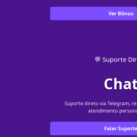
Ver Bônus
💬 Suporte Di
Cha
Suporte direto via Telegram, r
atendimento persona
Falar Suport