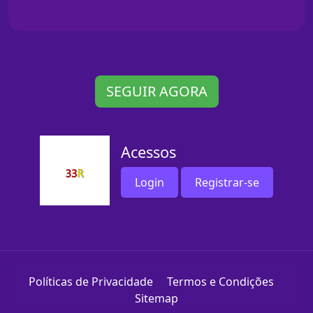
SEGUIR AGORA
Acessos
Login
Registrar-se
Políticas de Privacidade
Termos e Condições
Sitemap