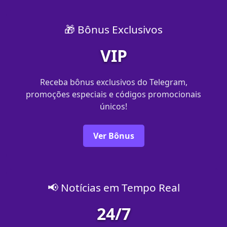
🎁 Bônus Exclusivos
VIP
Receba bônus exclusivos do Telegram,
promoções especiais e códigos promocionais
únicos!
Ver Bônus
📢 Notícias em Tempo Real
24/7