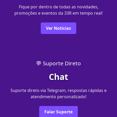
Fique por dentro de todas as novidades,
promoções e eventos da 33R em tempo real!
Ver Notícias
💬 Suporte Direto
Chat
Suporte direto via Telegram, respostas rápidas e
atendimento personalizado!
Falar Suporte