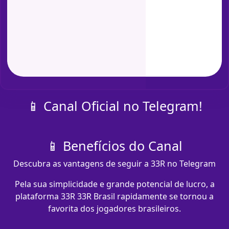
📱 Canal Oficial no Telegram!
📱 Benefícios do Canal
Descubra as vantagens de seguir a 33R no Telegram
Pela sua simplicidade e grande potencial de lucro, a
plataforma 33R 33R Brasil rapidamente se tornou a
favorita dos jogadores brasileiros.