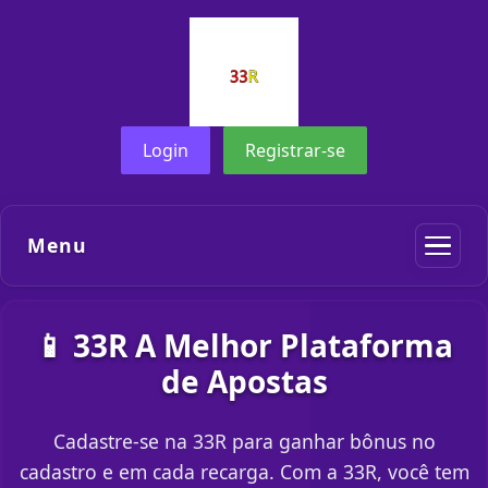
Login
Registrar-se
Menu
📱 33R A Melhor Plataforma
de Apostas
Cadastre-se na 33R para ganhar bônus no
cadastro e em cada recarga. Com a 33R, você tem