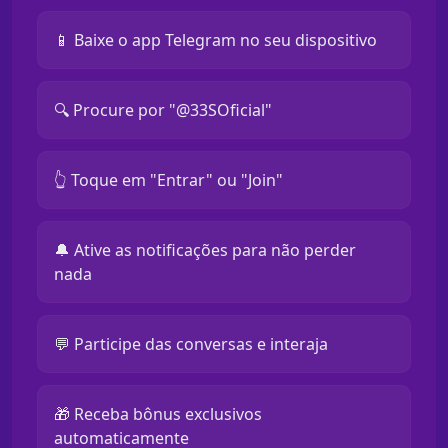
📱 Baixe o app Telegram no seu dispositivo
🔍 Procure por "@33SOficial"
👆 Toque em "Entrar" ou "Join"
🔔 Ative as notificações para não perder
nada
💬 Participe das conversas e interaja
🎁 Receba bônus exclusivos
automaticamente