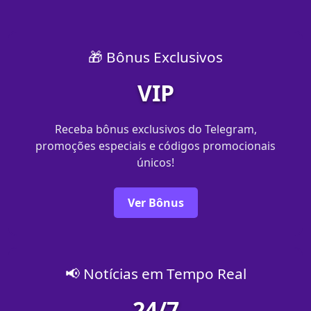
🎁 Bônus Exclusivos
VIP
Receba bônus exclusivos do Telegram,
promoções especiais e códigos promocionais
únicos!
Ver Bônus
📢 Notícias em Tempo Real
24/7