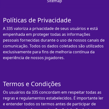
Sitemap
Políticas de Privacidade
A 33S valoriza a privacidade de seus usuários e está
empenhada em proteger todas as informações
pessoais fornecidas durante o uso de nossos canais de
comunicação. Todos os dados coletados são utilizados
exclusivamente para fins de melhoria contínua da
experiência de nossos jogadores.
Termos e Condições
Os usuários da 33S concordam em respeitar todas as
regras e regulamentos estabelecidos. É importante ler
e entender todos os termos antes de participar de