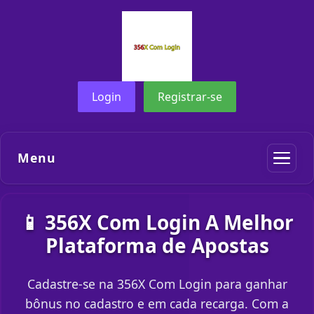
Login
Registrar-se
Menu
📱 356X Com Login A Melhor
Plataforma de Apostas
Cadastre-se na 356X Com Login para ganhar
bônus no cadastro e em cada recarga. Com a