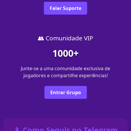
Falar Suporte
👥 Comunidade VIP
1000+
Junte-se a uma comunidade exclusiva de
jogadores e compartilhe experiências!
Entrar Grupo
📱 Como Seguir no Telegram