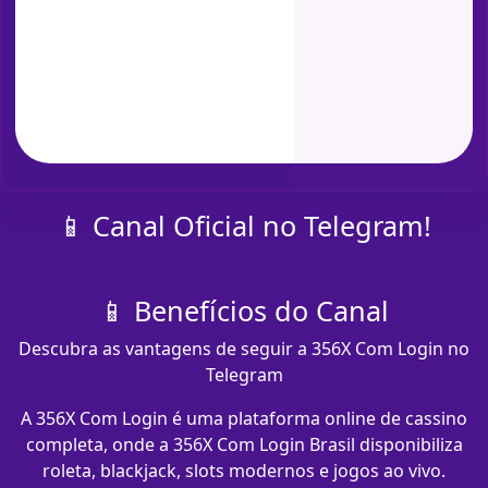
📱 Canal Oficial no Telegram!
📱 Benefícios do Canal
Descubra as vantagens de seguir a 356X Com Login no
Telegram
A 356X Com Login é uma plataforma online de cassino
completa, onde a 356X Com Login Brasil disponibiliza
roleta, blackjack, slots modernos e jogos ao vivo.