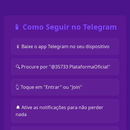
📱 Como Seguir no Telegram
📱 Baixe o app Telegram no seu dispositivo
🔍 Procure por "@35733 PlataformaOficial"
👆 Toque em "Entrar" ou "Join"
🔔 Ative as notificações para não perder
nada