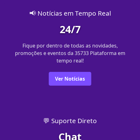
📢 Notícias em Tempo Real
24/7
Fique por dentro de todas as novidades,
promoções e eventos da 35733 Plataforma em
tempo real!
Ver Notícias
💬 Suporte Direto
Chat