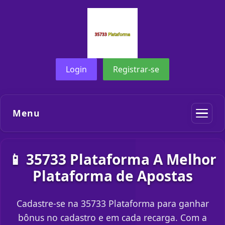
Login
Registrar-se
Menu
📱 35733 Plataforma A Melhor
Plataforma de Apostas
Cadastre-se na 35733 Plataforma para ganhar
bônus no cadastro e em cada recarga. Com a