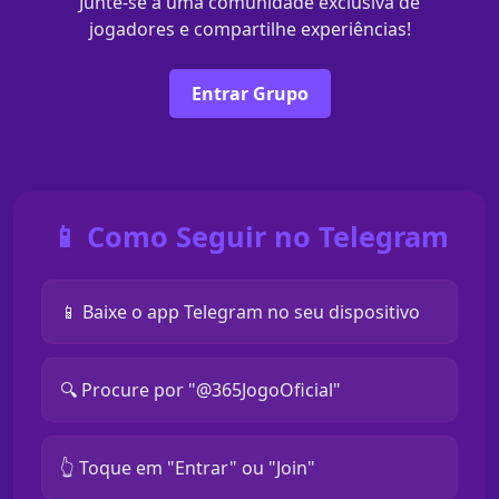
Junte-se a uma comunidade exclusiva de
jogadores e compartilhe experiências!
Entrar Grupo
📱 Como Seguir no Telegram
📱 Baixe o app Telegram no seu dispositivo
🔍 Procure por "@365JogoOficial"
👆 Toque em "Entrar" ou "Join"