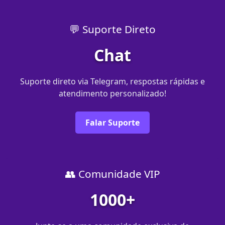
💬 Suporte Direto
Chat
Suporte direto via Telegram, respostas rápidas e
atendimento personalizado!
Falar Suporte
👥 Comunidade VIP
1000+