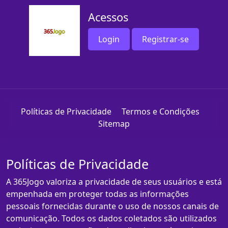
Acessos
Login
Registrar-se
Políticas de Privacidade
Termos e Condições
Sitemap
Políticas de Privacidade
A 365Jogo valoriza a privacidade de seus usuários e está
empenhada em proteger todas as informações
pessoais fornecidas durante o uso de nossos canais de
comunicação. Todos os dados coletados são utilizados