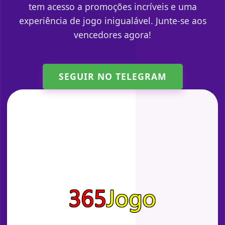
tem acesso a promoções incríveis e uma
experiência de jogo inigualável. Junte-se aos
vencedores agora!
SEGUIR NO TELEGRAM