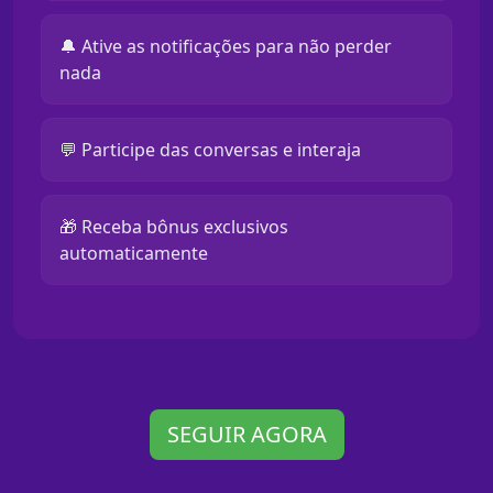
🔔 Ative as notificações para não perder
nada
💬 Participe das conversas e interaja
🎁 Receba bônus exclusivos
automaticamente
SEGUIR AGORA