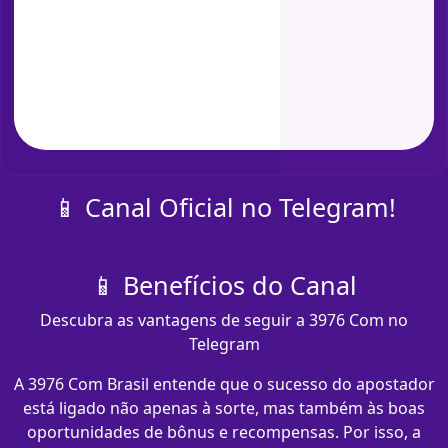
📱 Canal Oficial no Telegram!
📱 Benefícios do Canal
Descubra as vantagens de seguir a 3976 Com no
Telegram
A 3976 Com Brasil entende que o sucesso do apostador
está ligado não apenas à sorte, mas também às boas
oportunidades de bônus e recompensas. Por isso, a