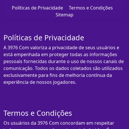
Políticas de Privacidade
Termos e Condições
Sitemap
Políticas de Privacidade
A 3976 Com valoriza a privacidade de seus usuários e
está empenhada em proteger todas as informações
pessoais fornecidas durante o uso de nossos canais de
comunicação. Todos os dados coletados são utilizados
exclusivamente para fins de melhoria contínua da
experiência de nossos jogadores.
Termos e Condições
Os usuários da 3976 Com concordam em respeitar