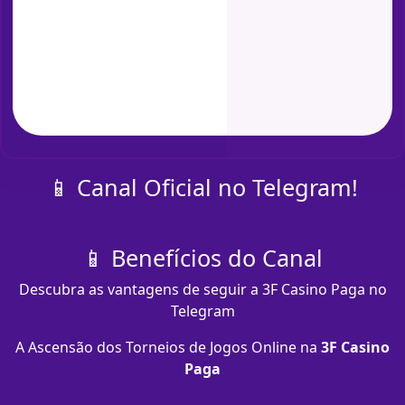
📱 Canal Oficial no Telegram!
📱 Benefícios do Canal
Descubra as vantagens de seguir a 3F Casino Paga no
Telegram
A Ascensão dos Torneios de Jogos Online na
3F Casino
Paga