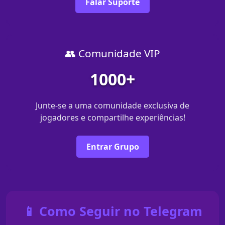
Falar Suporte
👥 Comunidade VIP
1000+
Junte-se a uma comunidade exclusiva de
jogadores e compartilhe experiências!
Entrar Grupo
📱 Como Seguir no Telegram