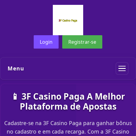
Login
Registrar-se
Menu
📱 3F Casino Paga A Melhor
Plataforma de Apostas
Cadastre-se na 3F Casino Paga para ganhar bônus
no cadastro e em cada recarga. Com a 3F Casino