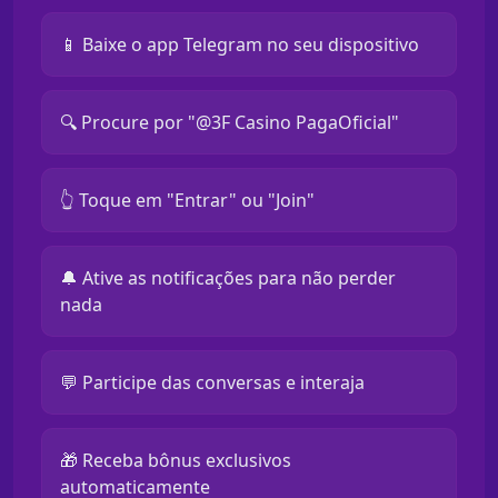
📱 Baixe o app Telegram no seu dispositivo
🔍 Procure por "@3F Casino PagaOficial"
👆 Toque em "Entrar" ou "Join"
🔔 Ative as notificações para não perder
nada
💬 Participe das conversas e interaja
🎁 Receba bônus exclusivos
automaticamente