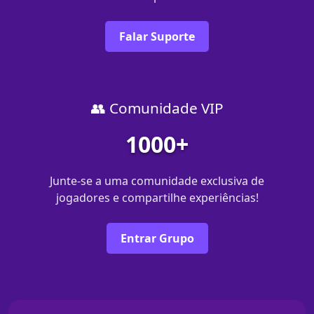
Falar Suporte
👥 Comunidade VIP
1000+
Junte-se a uma comunidade exclusiva de
jogadores e compartilhe experiências!
Entrar Grupo