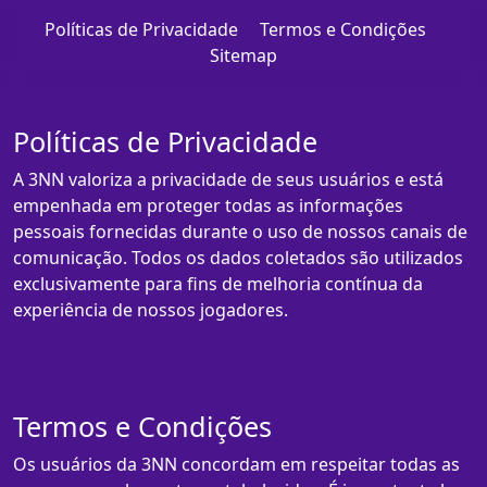
Políticas de Privacidade
Termos e Condições
Sitemap
Políticas de Privacidade
A 3NN valoriza a privacidade de seus usuários e está
empenhada em proteger todas as informações
pessoais fornecidas durante o uso de nossos canais de
comunicação. Todos os dados coletados são utilizados
exclusivamente para fins de melhoria contínua da
experiência de nossos jogadores.
Termos e Condições
Os usuários da 3NN concordam em respeitar todas as