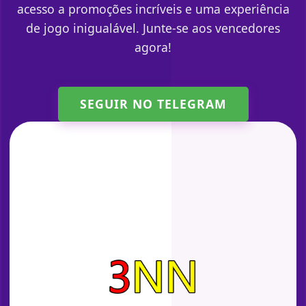
acesso a promoções incríveis e uma experiência
de jogo inigualável. Junte-se aos vencedores
agora!
SEGUIR NO TELEGRAM