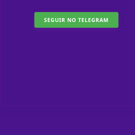
SEGUIR NO TELEGRAM