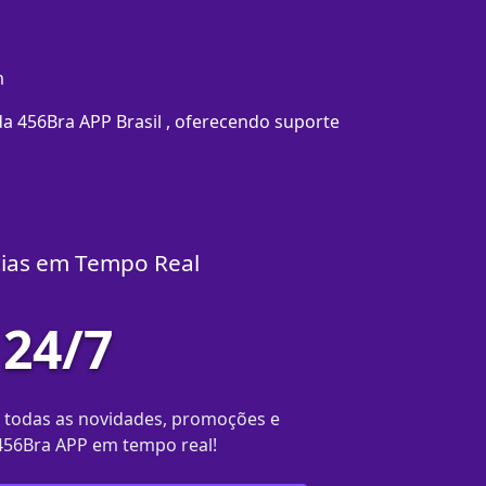
m
a 456Bra APP Brasil , oferecendo suporte
cias em Tempo Real
24/7
e todas as novidades, promoções e
456Bra APP em tempo real!