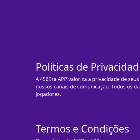
Políticas de Privacida
A 456Bra APP valoriza a privacidade de seu
nossos canais de comunicação. Todos os dad
jogadores.
Termos e Condições