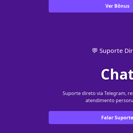
Ver Bônus
💬 Suporte Di
Cha
Suporte direto via Telegram, r
atendimento persona
Falar Suport