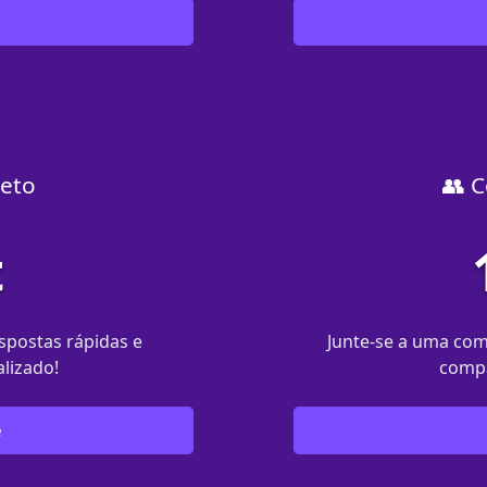
reto
👥 
t
espostas rápidas e
Junte-se a uma com
lizado!
compa
e