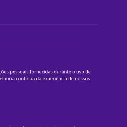
ções pessoais fornecidas durante o uso de
elhoria contínua da experiência de nossos