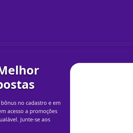
 Melhor
postas
 bônus no cadastro e em
tem acesso a promoções
ualável. Junte-se aos