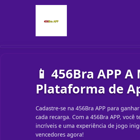
📱 456Bra APP A
Plataforma de A
Cadastre-se na 456Bra APP para ganhar
cada recarga. Com a 456Bra APP, você 
incríveis e uma experiência de jogo inig
vencedores agora!