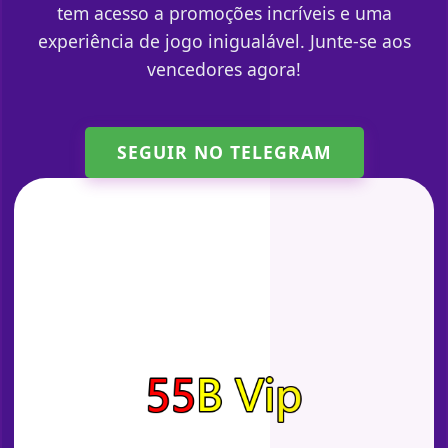
tem acesso a promoções incríveis e uma
experiência de jogo inigualável. Junte-se aos
vencedores agora!
SEGUIR NO TELEGRAM