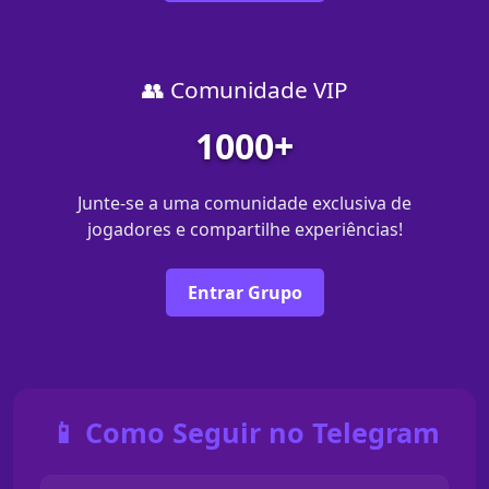
👥 Comunidade VIP
1000+
Junte-se a uma comunidade exclusiva de
jogadores e compartilhe experiências!
Entrar Grupo
📱 Como Seguir no Telegram