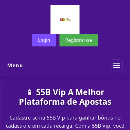
Login
Registrar-se
Menu
📱 55B Vip A Melhor
Plataforma de Apostas
Cadastre-se na 55B Vip para ganhar bônus no
cadastro e em cada recarga. Com a 55B Vip, você