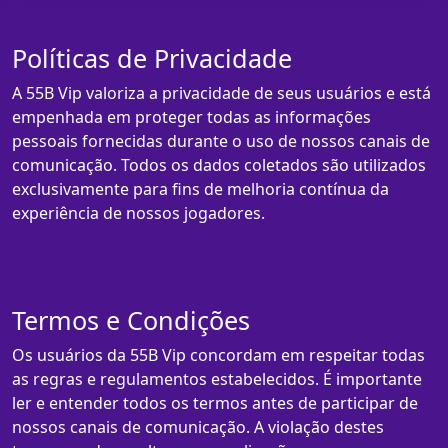
Políticas de Privacidade
A 55B Vip valoriza a privacidade de seus usuários e está
empenhada em proteger todas as informações
pessoais fornecidas durante o uso de nossos canais de
comunicação. Todos os dados coletados são utilizados
exclusivamente para fins de melhoria contínua da
experiência de nossos jogadores.
Termos e Condições
Os usuários da 55B Vip concordam em respeitar todas
as regras e regulamentos estabelecidos. É importante
ler e entender todos os termos antes de participar de
nossos canais de comunicação. A violação destes