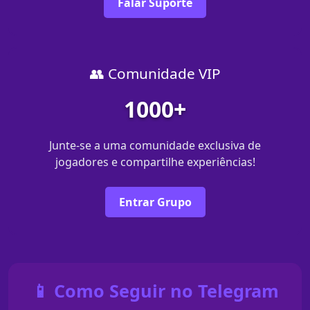
Falar Suporte
👥 Comunidade VIP
1000+
Junte-se a uma comunidade exclusiva de
jogadores e compartilhe experiências!
Entrar Grupo
📱 Como Seguir no Telegram