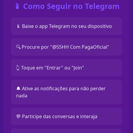
📱 Como Seguir no Telegram
📱 Baixe o app Telegram no seu dispositivo
🔍 Procure por "@55HH Com PagaOficial"
👆 Toque em "Entrar" ou "Join"
🔔 Ative as notificações para não perder
nada
💬 Participe das conversas e interaja