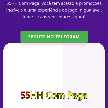
55HH Com Paga, você tem acesso a promoções
incríveis e uma experiência de jogo inigualável.
Junte-se aos vencedores agora!
SEGUIR NO TELEGRAM