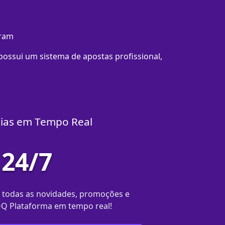
gram
ossui um sistema de apostas profissional,
cias em Tempo Real
24/7
e todas as novidades, promoções e
Q Plataforma em tempo real!