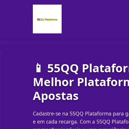
📱 55QQ Platafo
Melhor Platafor
Apostas
Cadastre-se na 55QQ Plataforma para g
e em cada recarga. Com a 55QQ Platafo