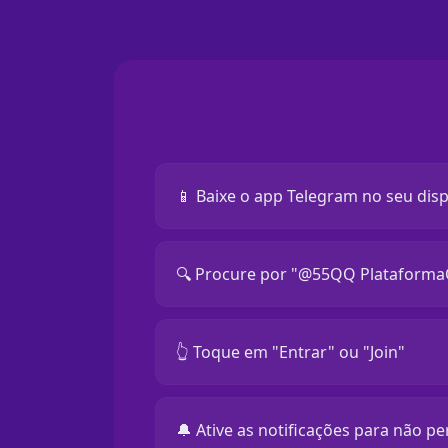
📱 Baixe o app Telegram no seu disp
🔍 Procure por "@55QQ PlataformaO
👆 Toque em "Entrar" ou "Join"
🔔 Ative as notificações para não p