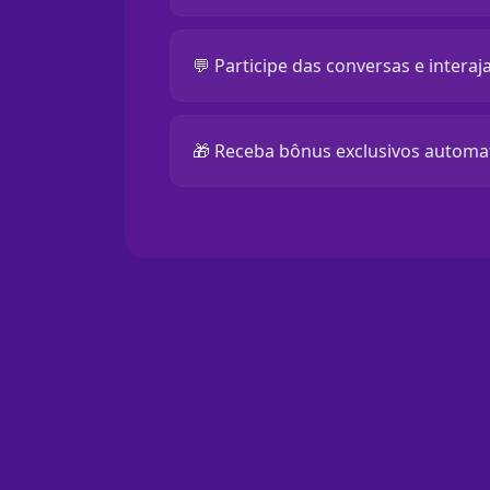
💬 Participe das conversas e interaj
🎁 Receba bônus exclusivos autom