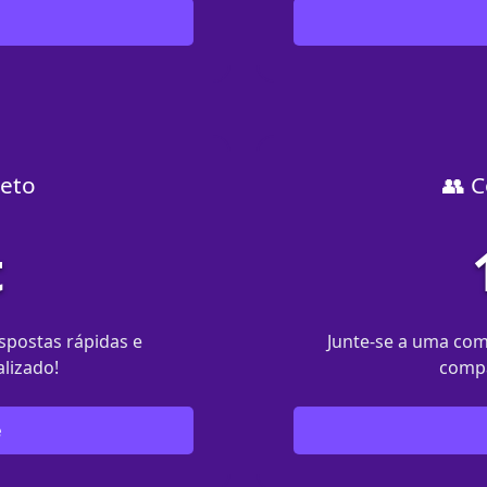
reto
👥 
t
espostas rápidas e
Junte-se a uma com
lizado!
compa
e