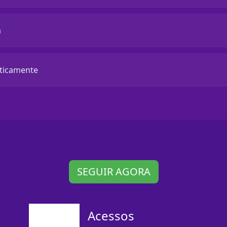
a
aticamente
SEGUIR AGORA
Acessos