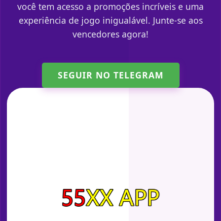
você tem acesso a promoções incríveis e uma
experiência de jogo inigualável. Junte-se aos
vencedores agora!
SEGUIR NO TELEGRAM