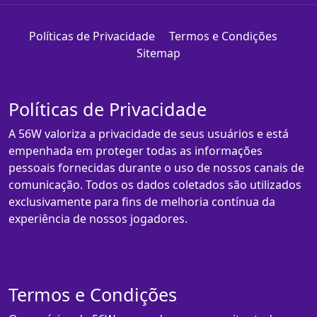
Políticas de Privacidade
Termos e Condições
Sitemap
Políticas de Privacidade
A 56W valoriza a privacidade de seus usuários e está
empenhada em proteger todas as informações
pessoais fornecidas durante o uso de nossos canais de
comunicação. Todos os dados coletados são utilizados
exclusivamente para fins de melhoria contínua da
experiência de nossos jogadores.
Termos e Condições