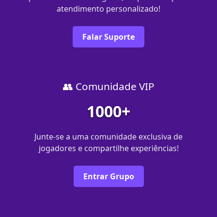
atendimento personalizado!
Falar Suporte
👥 Comunidade VIP
1000+
Junte-se a uma comunidade exclusiva de
jogadores e compartilhe experiências!
Entrar Grupo