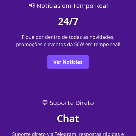
📢 Notícias em Tempo Real
24/7
Fique por dentro de todas as novidades,
promoções e eventos da 56W em tempo real!
Ver Notícias
💬 Suporte Direto
Chat
Suporte direto via Telegram, respostas rápidas e