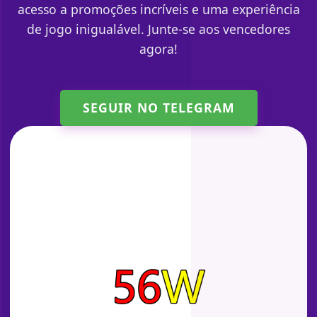
acesso a promoções incríveis e uma experiência
de jogo inigualável. Junte-se aos vencedores
agora!
SEGUIR NO TELEGRAM