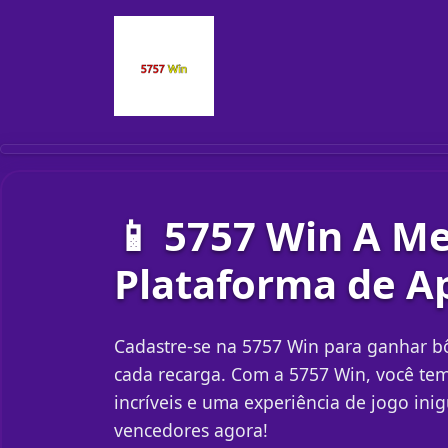
📱 5757 Win A M
Plataforma de A
Cadastre-se na 5757 Win para ganhar b
cada recarga. Com a 5757 Win, você te
incríveis e uma experiência de jogo inig
vencedores agora!