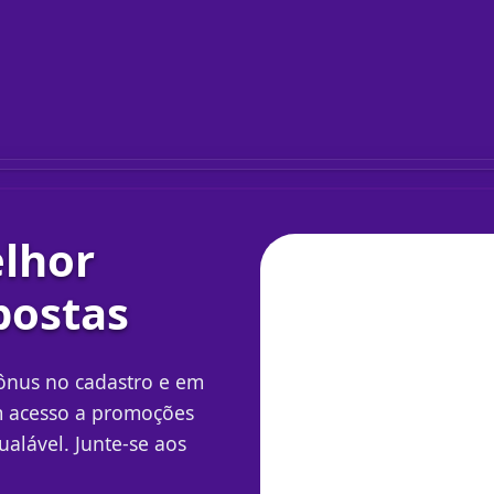
elhor
postas
ônus no cadastro e em
m acesso a promoções
ualável. Junte-se aos