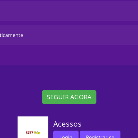
a
aticamente
SEGUIR AGORA
Acessos
Login
Registrar-se