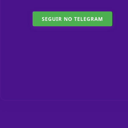
SEGUIR NO TELEGRAM