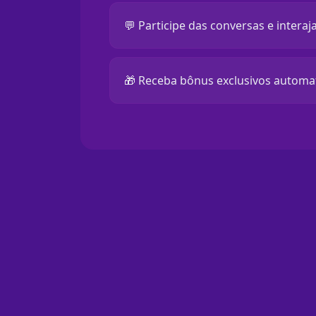
💬 Participe das conversas e interaj
🎁 Receba bônus exclusivos autom