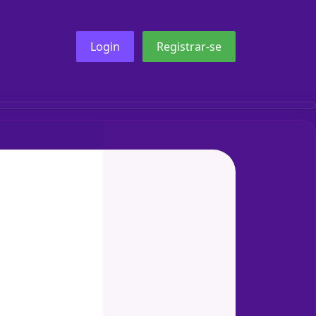
Login
Registrar-se