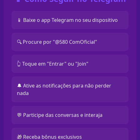
📱 Baixe o app Telegram no seu dispositivo
🔍 Procure por "@580 ComOficial"
👆 Toque em "Entrar" ou "Join"
🔔 Ative as notificações para não perder
nada
💬 Participe das conversas e interaja
🎁 Receba bônus exclusivos