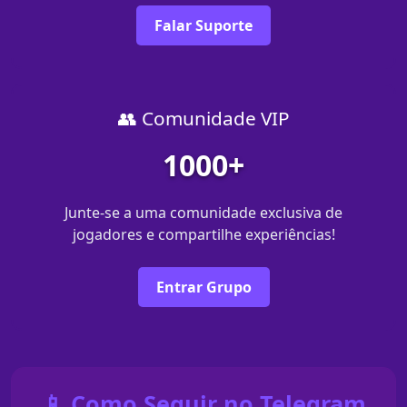
Falar Suporte
👥 Comunidade VIP
1000+
Junte-se a uma comunidade exclusiva de
jogadores e compartilhe experiências!
Entrar Grupo
📱 Como Seguir no Telegram