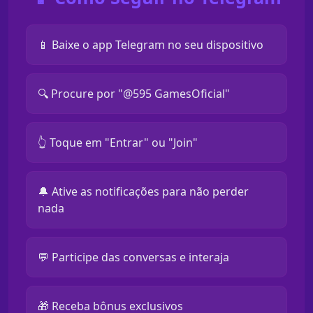
📱 Baixe o app Telegram no seu dispositivo
🔍 Procure por "@595 GamesOficial"
👆 Toque em "Entrar" ou "Join"
🔔 Ative as notificações para não perder
nada
💬 Participe das conversas e interaja
🎁 Receba bônus exclusivos