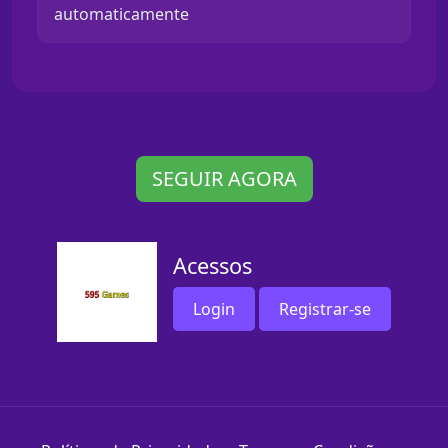
automaticamente
SEGUIR AGORA
Acessos
Login
Registrar-se