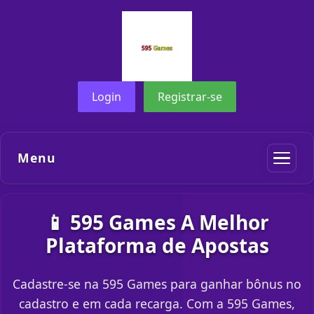
Login
Registrar-se
Menu
📱 595 Games A Melhor
Plataforma de Apostas
Cadastre-se na 595 Games para ganhar bônus no
cadastro e em cada recarga. Com a 595 Games,