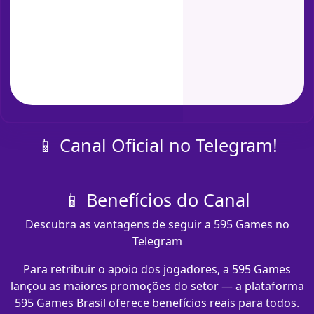
📱 Canal Oficial no Telegram!
📱 Benefícios do Canal
Descubra as vantagens de seguir a 595 Games no
Telegram
Para retribuir o apoio dos jogadores, a 595 Games
lançou as maiores promoções do setor — a plataforma
595 Games Brasil oferece benefícios reais para todos.