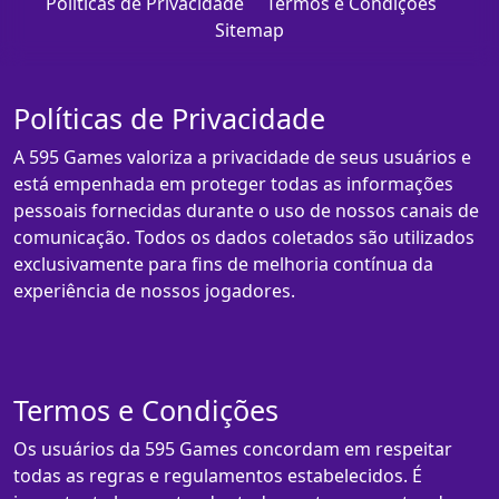
Políticas de Privacidade
Termos e Condições
Sitemap
Políticas de Privacidade
A 595 Games valoriza a privacidade de seus usuários e
está empenhada em proteger todas as informações
pessoais fornecidas durante o uso de nossos canais de
comunicação. Todos os dados coletados são utilizados
exclusivamente para fins de melhoria contínua da
experiência de nossos jogadores.
Termos e Condições
Os usuários da 595 Games concordam em respeitar
todas as regras e regulamentos estabelecidos. É