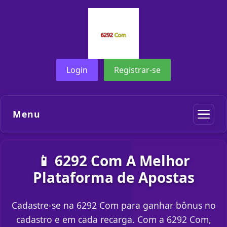
Login
Registrar-se
Menu
📱 6292 Com A Melhor
Plataforma de Apostas
Cadastre-se na 6292 Com para ganhar bônus no
cadastro e em cada recarga. Com a 6292 Com,