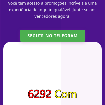
você tem acesso a promoções incríveis e uma
experiência de jogo inigualável. Junte-se aos
vencedores agora!
SEGUIR NO TELEGRAM