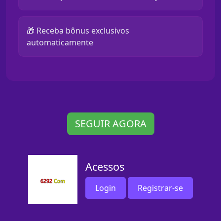
🎁 Receba bônus exclusivos
automaticamente
SEGUIR AGORA
Acessos
Login
Registrar-se