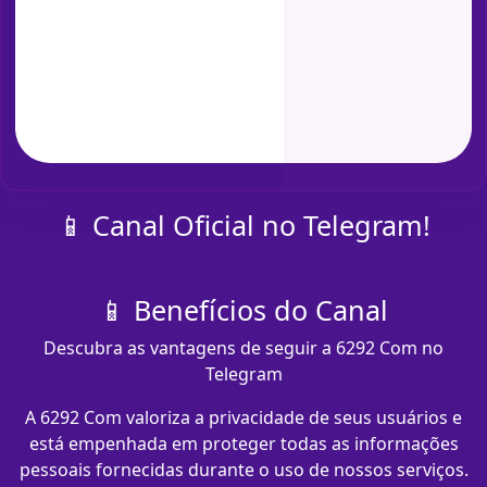
📱 Canal Oficial no Telegram!
📱 Benefícios do Canal
Descubra as vantagens de seguir a 6292 Com no
Telegram
A 6292 Com valoriza a privacidade de seus usuários e
está empenhada em proteger todas as informações
pessoais fornecidas durante o uso de nossos serviços.