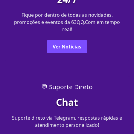
Fique por dentro de todas as novidades,
promoções e eventos da 63QQ.Com em tempo
real!
Ver Notícias
💬 Suporte Direto
Chat
Suporte direto via Telegram, respostas rápidas e
atendimento personalizado!