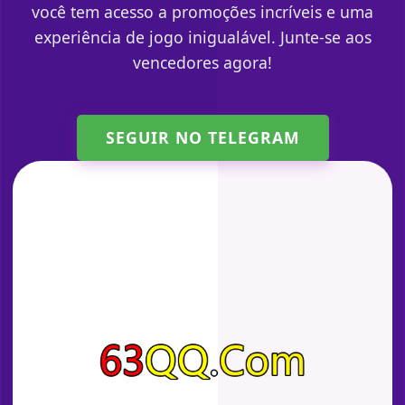
você tem acesso a promoções incríveis e uma
experiência de jogo inigualável. Junte-se aos
vencedores agora!
SEGUIR NO TELEGRAM