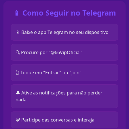
📱 Como Seguir no Telegram
📱 Baixe o app Telegram no seu dispositivo
🔍 Procure por "@66VipOficial"
👆 Toque em "Entrar" ou "Join"
🔔 Ative as notificações para não perder
nada
💬 Participe das conversas e interaja