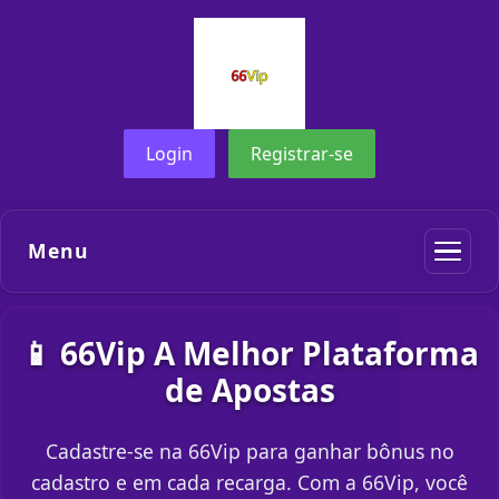
Login
Registrar-se
Menu
📱 66Vip A Melhor Plataforma
de Apostas
Cadastre-se na 66Vip para ganhar bônus no
cadastro e em cada recarga. Com a 66Vip, você