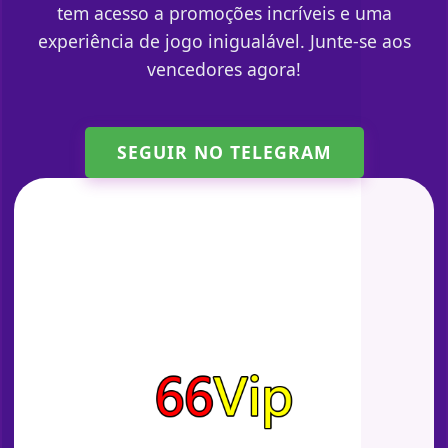
tem acesso a promoções incríveis e uma
experiência de jogo inigualável. Junte-se aos
vencedores agora!
SEGUIR NO TELEGRAM