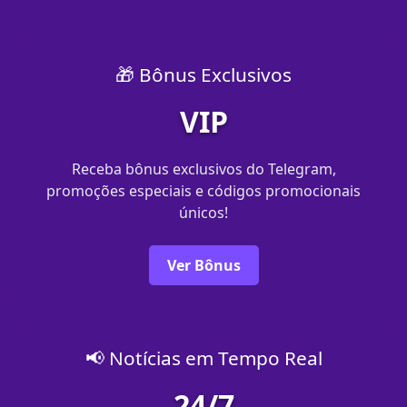
🎁 Bônus Exclusivos
VIP
Receba bônus exclusivos do Telegram,
promoções especiais e códigos promocionais
únicos!
Ver Bônus
📢 Notícias em Tempo Real
24/7