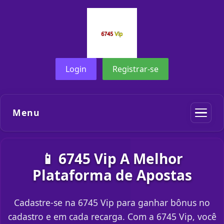
Login
Registrar-se
Menu
📱 6745 Vip A Melhor
Plataforma de Apostas
Cadastre-se na 6745 Vip para ganhar bônus no
cadastro e em cada recarga. Com a 6745 Vip, você