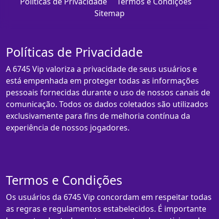
Políticas de Privacidade
Termos e Condições
Sitemap
Políticas de Privacidade
A 6745 Vip valoriza a privacidade de seus usuários e
está empenhada em proteger todas as informações
pessoais fornecidas durante o uso de nossos canais de
comunicação. Todos os dados coletados são utilizados
exclusivamente para fins de melhoria contínua da
experiência de nossos jogadores.
Termos e Condições
Os usuários da 6745 Vip concordam em respeitar todas
as regras e regulamentos estabelecidos. É importante