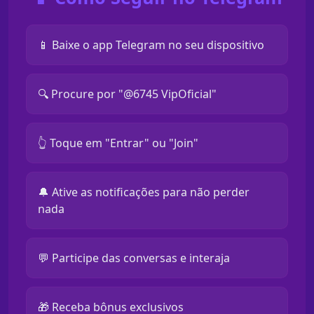
📱 Baixe o app Telegram no seu dispositivo
🔍 Procure por "@6745 VipOficial"
👆 Toque em "Entrar" ou "Join"
🔔 Ative as notificações para não perder
nada
💬 Participe das conversas e interaja
🎁 Receba bônus exclusivos