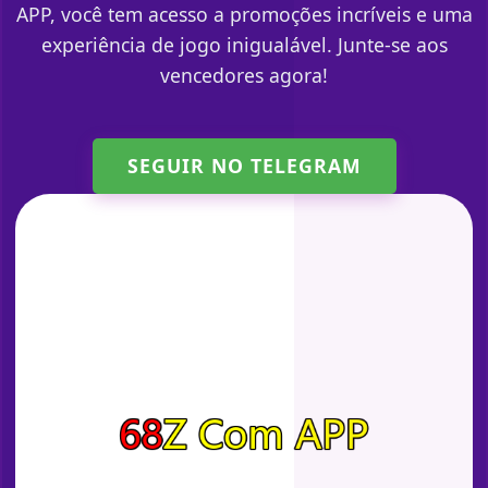
APP, você tem acesso a promoções incríveis e uma
experiência de jogo inigualável. Junte-se aos
vencedores agora!
SEGUIR NO TELEGRAM