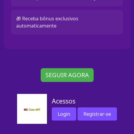
🎁 Receba bônus exclusivos
automaticamente
SEGUIR AGORA
Acessos
Login
Registrar-se