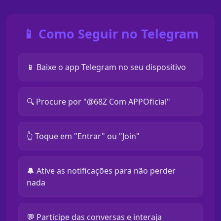
📱 Como Seguir no Telegram
📱 Baixe o app Telegram no seu dispositivo
🔍 Procure por "@68Z Com APPOficial"
👆 Toque em "Entrar" ou "Join"
🔔 Ative as notificações para não perder
nada
💬 Participe das conversas e interaja