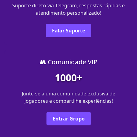
Suporte direto via Telegram, respostas rápidas e
atendimento personalizado!
Falar Suporte
👥 Comunidade VIP
1000+
Junte-se a uma comunidade exclusiva de
jogadores e compartilhe experiências!
Entrar Grupo