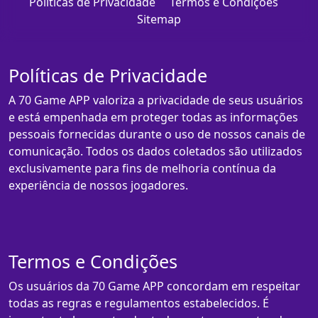
Políticas de Privacidade
Termos e Condições
Sitemap
Políticas de Privacidade
A 70 Game APP valoriza a privacidade de seus usuários
e está empenhada em proteger todas as informações
pessoais fornecidas durante o uso de nossos canais de
comunicação. Todos os dados coletados são utilizados
exclusivamente para fins de melhoria contínua da
experiência de nossos jogadores.
Termos e Condições
Os usuários da 70 Game APP concordam em respeitar
todas as regras e regulamentos estabelecidos. É