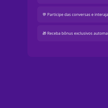
💬 Participe das conversas e interaj
🎁 Receba bônus exclusivos autom