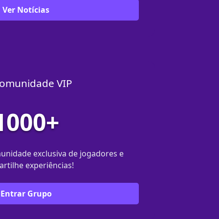
Ver Notícias
Comunidade VIP
1000+
unidade exclusiva de jogadores e
rtilhe experiências!
Entrar Grupo