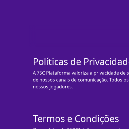
Políticas de Privacida
A 75C Plataforma valoriza a privacidade de
de nossos canais de comunicação. Todos os 
nossos jogadores.
Termos e Condições