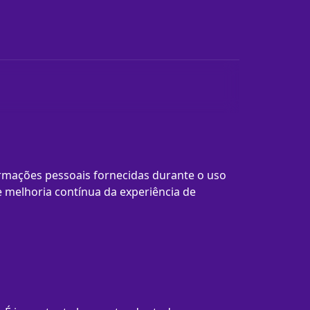
ormações pessoais fornecidas durante o uso
e melhoria contínua da experiência de