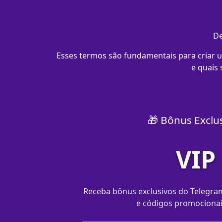
De
Esses termos são fundamentais para criar 
e quais
🎁 Bônus Exclu
VIP
Receba bônus exclusivos do Telegra
e códigos promocionai