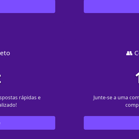
reto
👥 
t
espostas rápidas e
Junte-se a uma com
lizado!
compa
e