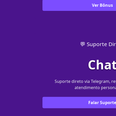
Ver Bônus
💬 Suporte Di
Cha
Suporte direto via Telegram, r
atendimento persona
Falar Suport