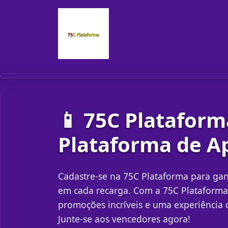
📱 75C Platafor
Plataforma de A
Cadastre-se na 75C Plataforma para ga
em cada recarga. Com a 75C Plataforma
promoções incríveis e uma experiência d
Junte-se aos vencedores agora!