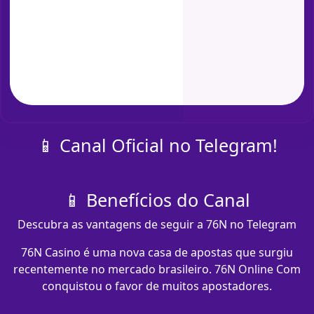
📱 Canal Oficial no Telegram!
📱 Benefícios do Canal
Descubra as vantagens de seguir a 76N no Telegram
76N Casino é uma nova casa de apostas que surgiu
recentemente no mercado brasileiro. 76N Online Com
conquistou o favor de muitos apostadores.