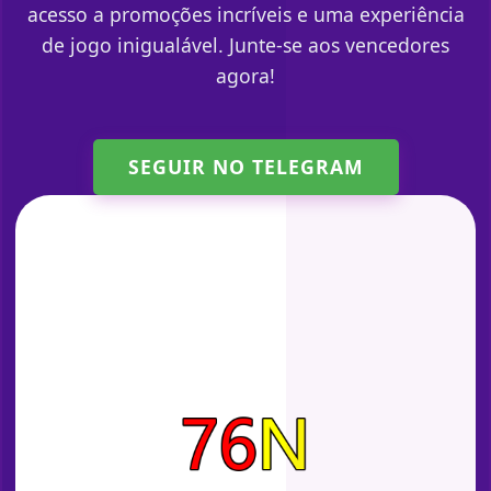
acesso a promoções incríveis e uma experiência
de jogo inigualável. Junte-se aos vencedores
agora!
SEGUIR NO TELEGRAM