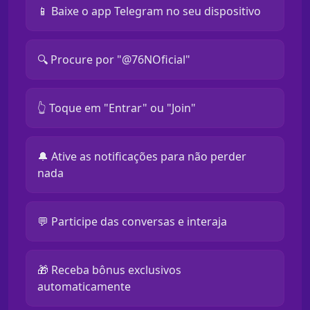
📱 Baixe o app Telegram no seu dispositivo
🔍 Procure por "@76NOficial"
👆 Toque em "Entrar" ou "Join"
🔔 Ative as notificações para não perder
nada
💬 Participe das conversas e interaja
🎁 Receba bônus exclusivos
automaticamente