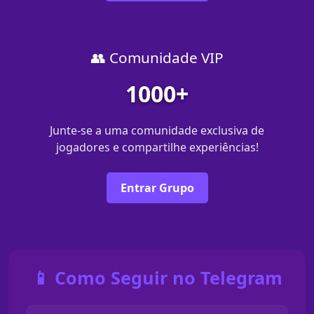
👥 Comunidade VIP
1000+
Junte-se a uma comunidade exclusiva de
jogadores e compartilhe experiências!
Entrar Grupo
📱 Como Seguir no Telegram