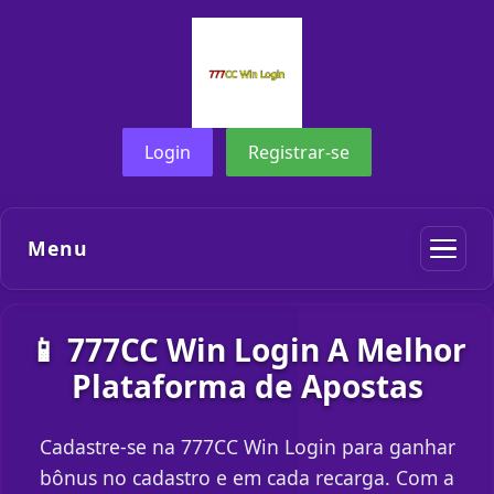
Login
Registrar-se
Menu
📱 777CC Win Login A Melhor
Plataforma de Apostas
Cadastre-se na 777CC Win Login para ganhar
bônus no cadastro e em cada recarga. Com a