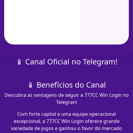
📱 Canal Oficial no Telegram!
📱 Benefícios do Canal
Descubra as vantagens de seguir a 777CC Win Login no
Telegram
Com forte capital e uma equipe operacional
excepcional, a 777CC Win Login oferece grande
variedade de jogos e ganhou o favor do mercado