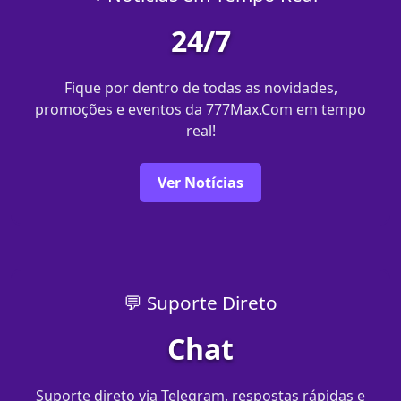
24/7
Fique por dentro de todas as novidades,
promoções e eventos da 777Max.Com em tempo
real!
Ver Notícias
💬 Suporte Direto
Chat
Suporte direto via Telegram, respostas rápidas e