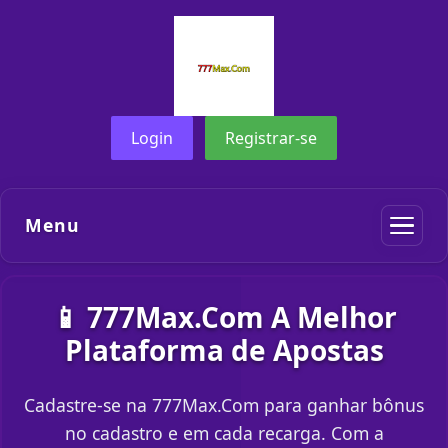
Login
Registrar-se
Menu
📱 777Max.Com A Melhor
Plataforma de Apostas
Cadastre-se na 777Max.Com para ganhar bônus
no cadastro e em cada recarga. Com a