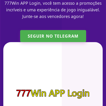
777Win APP Login, você tem acesso a promoções
incríveis e uma experiência de jogo inigualável.
Junte-se aos vencedores agora!
SEGUIR NO TELEGRAM