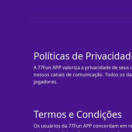
Políticas de Privacida
A 77Fun APP valoriza a privacidade de seus
nossos canais de comunicação. Todos os dad
jogadores.
Termos e Condições
Os usuários da 77Fun APP concordam em res