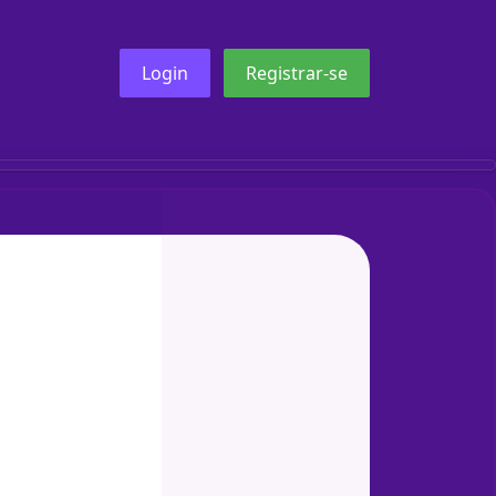
Login
Registrar-se