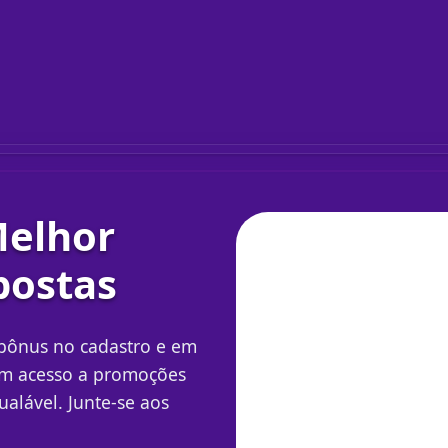
Melhor
postas
bônus no cadastro e em
em acesso a promoções
ualável. Junte-se aos