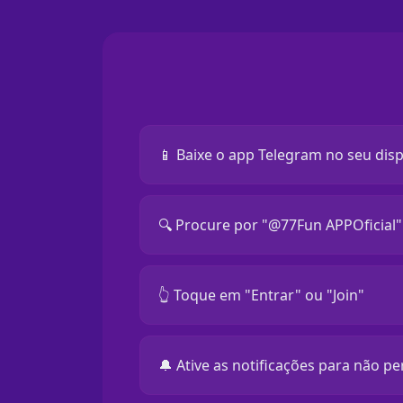
📱 Baixe o app Telegram no seu disp
🔍 Procure por "@77Fun APPOficial"
👆 Toque em "Entrar" ou "Join"
🔔 Ative as notificações para não p