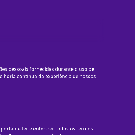
ões pessoais fornecidas durante o uso de
elhoria contínua da experiência de nossos
portante ler e entender todos os termos