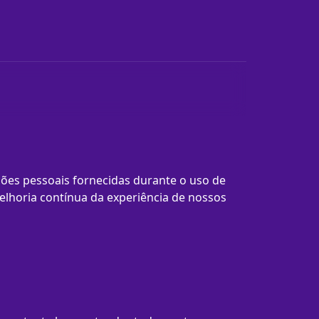
ções pessoais fornecidas durante o uso de
elhoria contínua da experiência de nossos