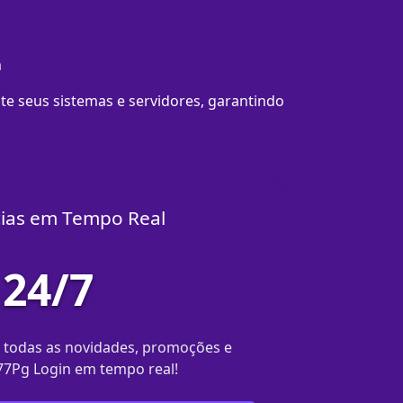
m
te seus sistemas e servidores, garantindo
cias em Tempo Real
24/7
e todas as novidades, promoções e
77Pg Login em tempo real!