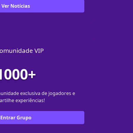
Ver Notícias
Comunidade VIP
1000+
unidade exclusiva de jogadores e
rtilhe experiências!
Entrar Grupo