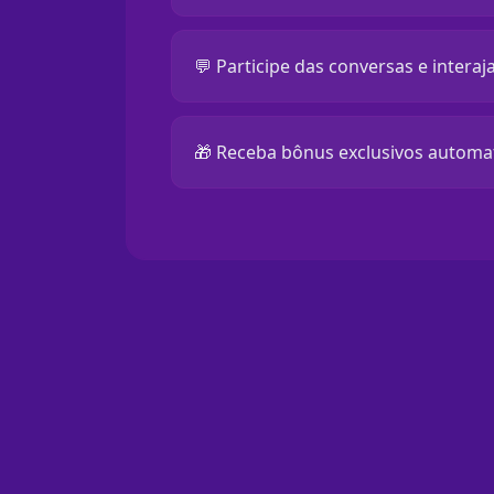
💬 Participe das conversas e interaj
🎁 Receba bônus exclusivos autom