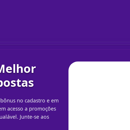
Melhor
postas
 bônus no cadastro e em
tem acesso a promoções
ualável. Junte-se aos