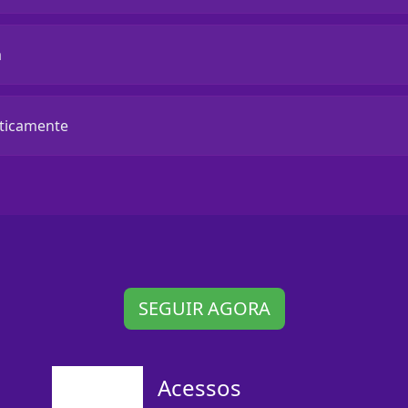
a
aticamente
SEGUIR AGORA
Acessos