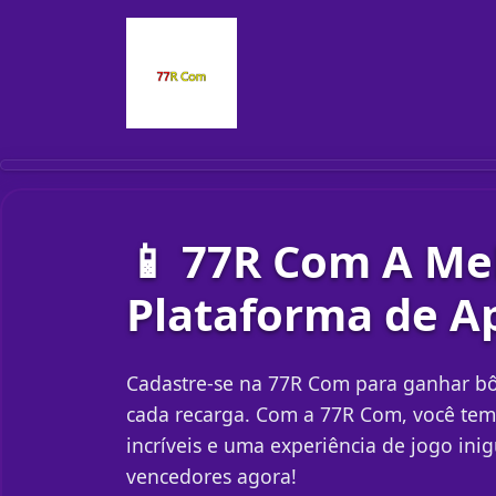
📱 77R Com A Me
Plataforma de A
Cadastre-se na 77R Com para ganhar b
cada recarga. Com a 77R Com, você te
incríveis e uma experiência de jogo inig
vencedores agora!