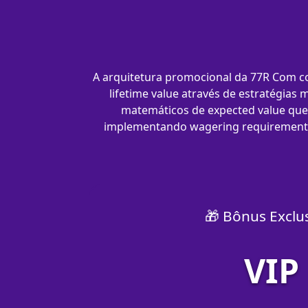
A arquitetura promocional da 77R Com c
lifetime value através de estratégias 
matemáticos de expected value que
implementando wagering requirements c
🎁 Bônus Exclu
VIP