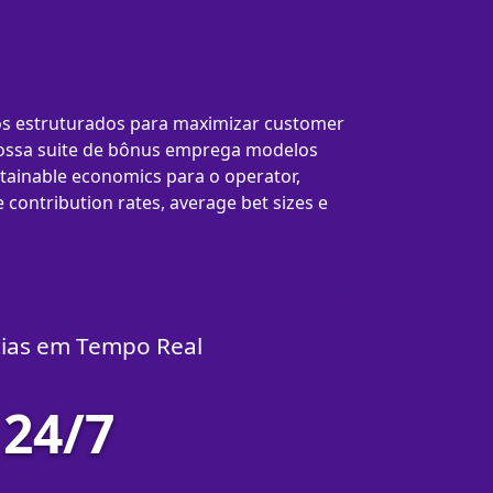
os estruturados para maximizar customer
k. Nossa suite de bônus emprega modelos
ainable economics para o operator,
ontribution rates, average bet sizes e
cias em Tempo Real
24/7