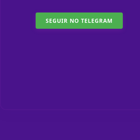
SEGUIR NO TELEGRAM