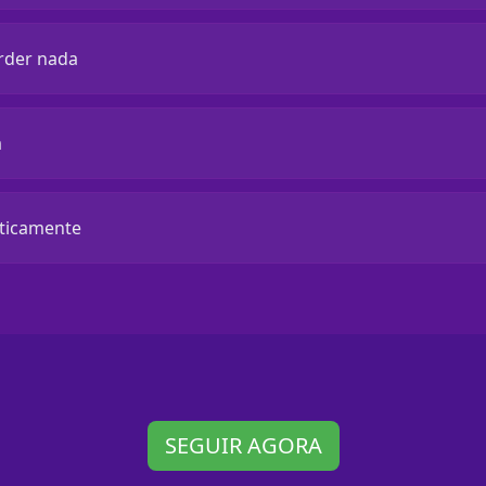
erder nada
a
aticamente
SEGUIR AGORA