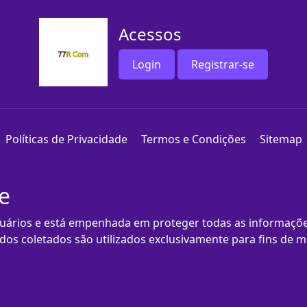
Acessos
Login
Registrar-se
Políticas de Privacidade
Termos e Condições
Sitemap
de
usuários e está empenhada em proteger todas as informaçõe
os coletados são utilizados exclusivamente para fins de m