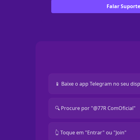
Falar Suport
📱 Baixe o app Telegram no seu disp
🔍 Procure por "@77R ComOficial"
👆 Toque em "Entrar" ou "Join"