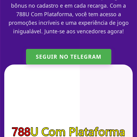
bônus no cadastro e em cada recarga. Com a
788U Com Plataforma, você tem acesso a
promoções incríveis e uma experiência de jogo
inigualável. Junte-se aos vencedores agora!
SEGUIR NO TELEGRAM