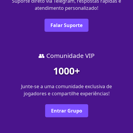
Suporte direto via Telegram, respostas rápidas e
atendimento personalizado!
Falar Suporte
👥 Comunidade VIP
1000+
Junte-se a uma comunidade exclusiva de
jogadores e compartilhe experiências!
Entrar Grupo