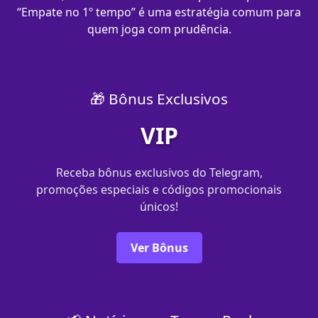
“Empate no 1º tempo” é uma estratégia comum para
quem joga com prudência.
🎁 Bônus Exclusivos
VIP
Receba bônus exclusivos do Telegram,
promoções especiais e códigos promocionais
únicos!
Ver Bônus