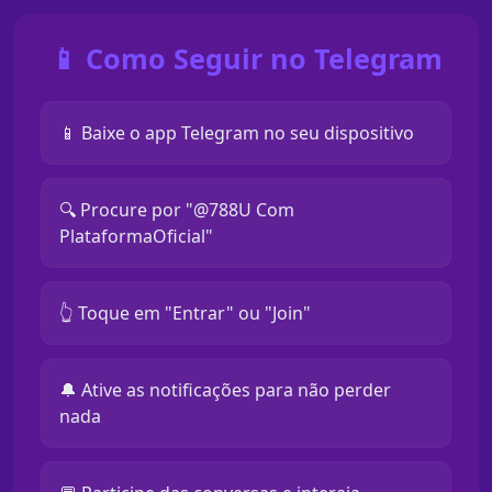
📱 Como Seguir no Telegram
📱 Baixe o app Telegram no seu dispositivo
🔍 Procure por "@788U Com
PlataformaOficial"
👆 Toque em "Entrar" ou "Join"
🔔 Ative as notificações para não perder
nada