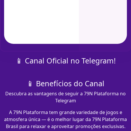
📱 Canal Oficial no Telegram!
📱 Benefícios do Canal
Descubra as vantagens de seguir a 79N Plataforma no
Telegram
A 79N Plataforma tem grande variedade de jogos e
atmosfera única — é o melhor lugar da 79N Plataforma
Brasil para relaxar e aproveitar promoções exclusivas.