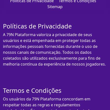
Políticas de Privacidade
Termos e Condições
Sitemap
Políticas de Privacidade
A 79N Plataforma valoriza a privacidade de seus
usuários e está empenhada em proteger todas as
informações pessoais fornecidas durante o uso de
nossos canais de comunicação. Todos os dados
coletados são utilizados exclusivamente para fins de
melhoria contínua da experiência de nossos jogadores.
Termos e Condições
Os usuários da 79N Plataforma concordam em
respeitar todas as regras e regulamentos