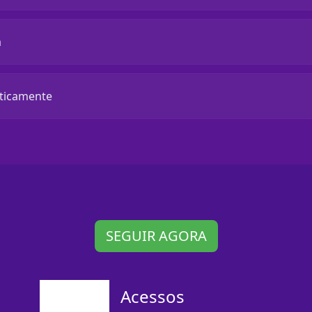
a
aticamente
SEGUIR AGORA
Acessos