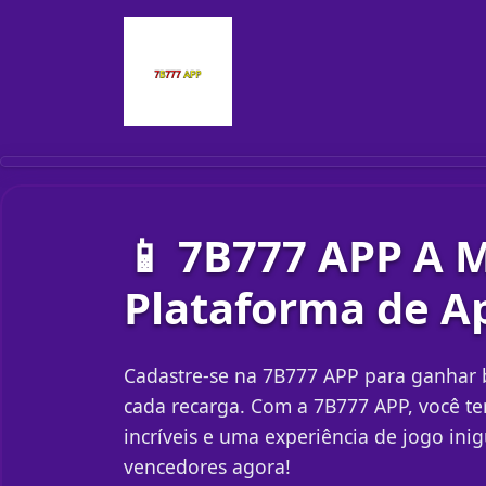
📱 7B777 APP A 
Plataforma de A
Cadastre-se na 7B777 APP para ganhar 
cada recarga. Com a 7B777 APP, você t
incríveis e uma experiência de jogo inig
vencedores agora!