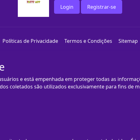
Login
Registrar-se
Políticas de Privacidade
Termos e Condições
Sitemap
de
 usuários e está empenhada em proteger todas as informaç
os coletados são utilizados exclusivamente para fins de m