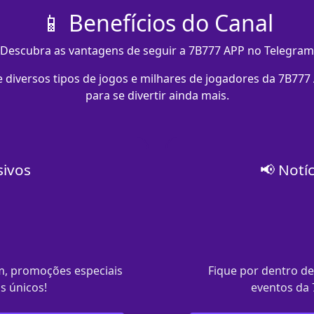
📱 Benefícios do Canal
Descubra as vantagens de seguir a 7B777 APP no Telegram
diversos tipos de jogos e milhares de jogadores da 7B777 
para se divertir ainda mais.
sivos
📢 Notí
m, promoções especiais
Fique por dentro d
s únicos!
eventos da 