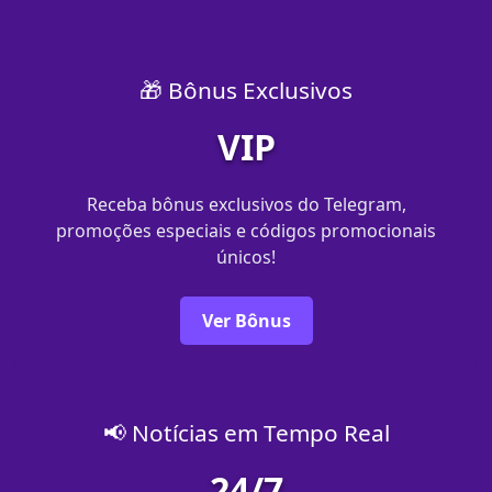
🎁 Bônus Exclusivos
VIP
Receba bônus exclusivos do Telegram,
promoções especiais e códigos promocionais
únicos!
Ver Bônus
📢 Notícias em Tempo Real
24/7