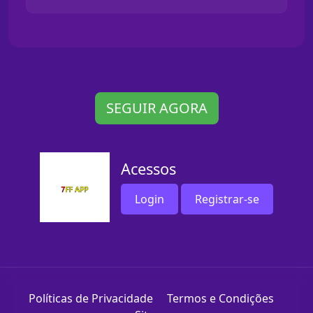
SEGUIR AGORA
Acessos
Login
Registrar-se
Políticas de Privacidade
Termos e Condições