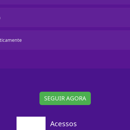
a
aticamente
SEGUIR AGORA
Acessos