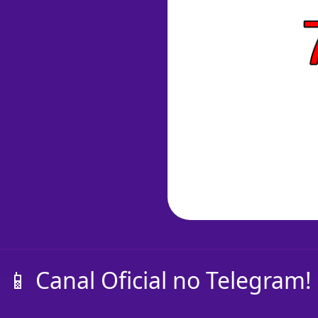
📱 Canal Oficial no Telegram!