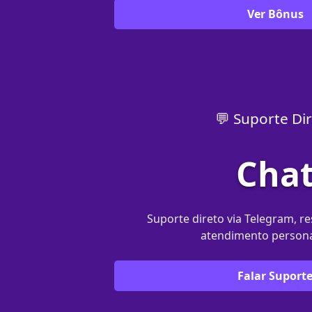
Ver Bônus
💬 Suporte Di
Cha
Suporte direto via Telegram, r
atendimento persona
Falar Suport