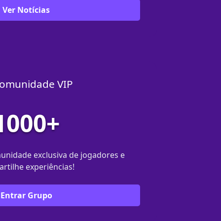
Ver Notícias
Comunidade VIP
1000+
unidade exclusiva de jogadores e
rtilhe experiências!
Entrar Grupo