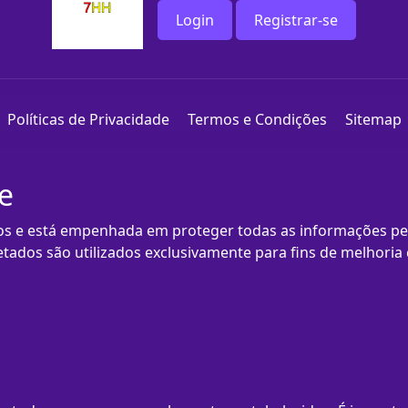
Login
Registrar-se
Políticas de Privacidade
Termos e Condições
Sitemap
de
rios e está empenhada em proteger todas as informações pe
tados são utilizados exclusivamente para fins de melhoria