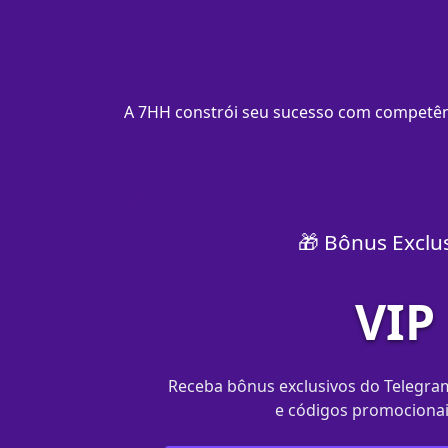
A 7HH constrói seu sucesso com competênci
🎁 Bônus Exclu
VIP
Receba bônus exclusivos do Telegra
e códigos promocionai