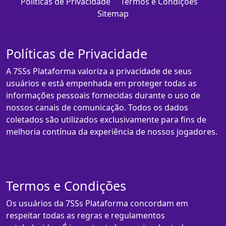
Políticas de Privacidade
Termos e Condições
Sitemap
Políticas de Privacidade
A 7SSs Plataforma valoriza a privacidade de seus
usuários e está empenhada em proteger todas as
informações pessoais fornecidas durante o uso de
nossos canais de comunicação. Todos os dados
coletados são utilizados exclusivamente para fins de
melhoria contínua da experiência de nossos jogadores.
Termos e Condições
Os usuários da 7SSs Plataforma concordam em
respeitar todas as regras e regulamentos