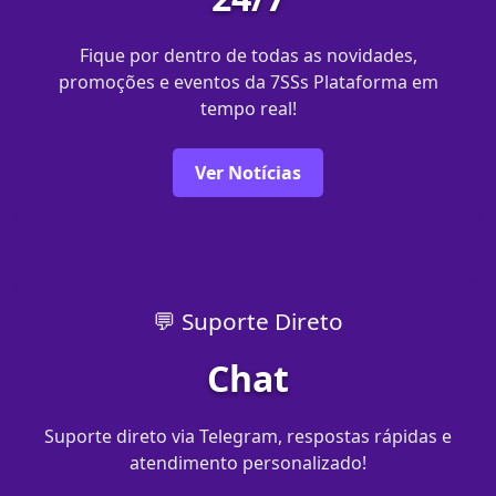
Fique por dentro de todas as novidades,
promoções e eventos da 7SSs Plataforma em
tempo real!
Ver Notícias
💬 Suporte Direto
Chat
Suporte direto via Telegram, respostas rápidas e
atendimento personalizado!