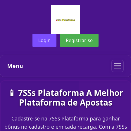
Login
Registrar-se
Menu
📱 7SSs Plataforma A Melhor
Plataforma de Apostas
Cadastre-se na 7SSs Plataforma para ganhar
bônus no cadastro e em cada recarga. Com a 7SSs