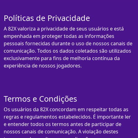
Políticas de Privacidade
A 82X valoriza a privacidade de seus usuários e está
empenhada em proteger todas as informações
pessoais fornecidas durante o uso de nossos canais de
comunicação. Todos os dados coletados são utilizados
exclusivamente para fins de melhoria contínua da
experiência de nossos jogadores.
Termos e Condições
Os usuários da 82X concordam em respeitar todas as
regras e regulamentos estabelecidos. É importante ler
e entender todos os termos antes de participar de
nossos canais de comunicação. A violação destes