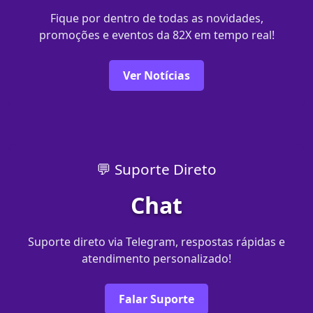
Fique por dentro de todas as novidades,
promoções e eventos da 82X em tempo real!
Ver Notícias
💬 Suporte Direto
Chat
Suporte direto via Telegram, respostas rápidas e
atendimento personalizado!
Falar Suporte