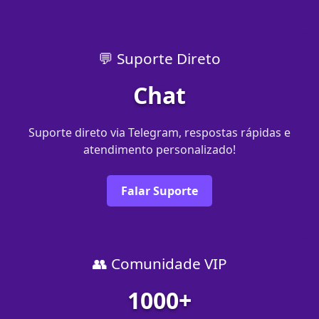
💬 Suporte Direto
Chat
Suporte direto via Telegram, respostas rápidas e
atendimento personalizado!
Falar Suporte
👥 Comunidade VIP
1000+