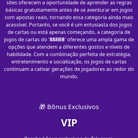
sites oferecem a oportunidade de aprender as regras
básicas gratuitamente antes de se aventurar em jogos
com apostas reais, tornando essa categoria ainda mais
acessível. Portanto, se você é um entusiasta dos jogos
de cartas ou está apenas começando, a categoria de
jogos de cartas do '
888BB
' oferece uma ampla gama de
opções que atendem a diferentes gostos e níveis de
habilidade. Com a combinação perfeita de estratégia,
entretenimento e socialização, os jogos de cartas
continuam a cativar gerações de jogadores ao redor do
mundo.
🎁 Bônus Exclusivos
VIP