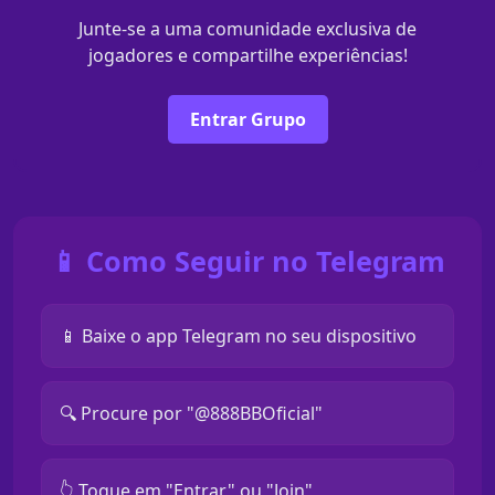
Junte-se a uma comunidade exclusiva de
jogadores e compartilhe experiências!
Entrar Grupo
📱 Como Seguir no Telegram
📱 Baixe o app Telegram no seu dispositivo
🔍 Procure por "@888BBOficial"
👆 Toque em "Entrar" ou "Join"