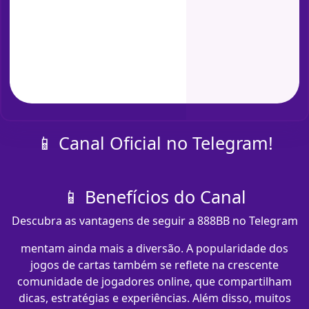
📱 Canal Oficial no Telegram!
📱 Benefícios do Canal
Descubra as vantagens de seguir a 888BB no Telegram
mentam ainda mais a diversão. A popularidade dos
jogos de cartas também se reflete na crescente
comunidade de jogadores online, que compartilham
dicas, estratégias e experiências. Além disso, muitos