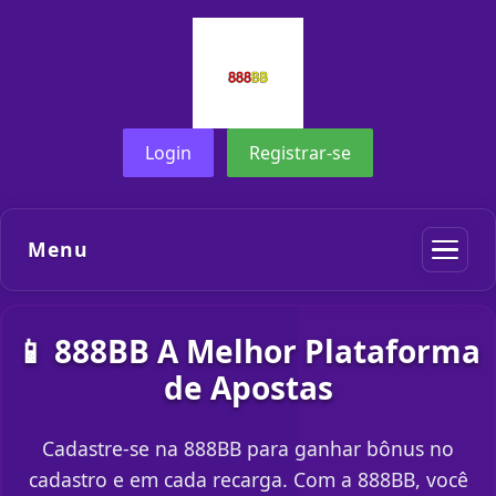
Login
Registrar-se
Menu
📱 888BB A Melhor Plataforma
de Apostas
Cadastre-se na 888BB para ganhar bônus no
cadastro e em cada recarga. Com a 888BB, você