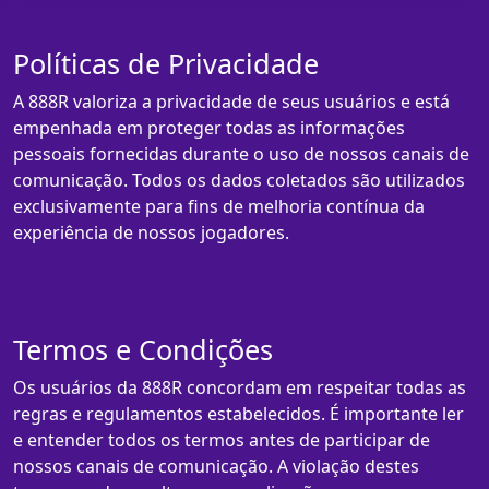
Políticas de Privacidade
A 888R valoriza a privacidade de seus usuários e está
empenhada em proteger todas as informações
pessoais fornecidas durante o uso de nossos canais de
comunicação. Todos os dados coletados são utilizados
exclusivamente para fins de melhoria contínua da
experiência de nossos jogadores.
Termos e Condições
Os usuários da 888R concordam em respeitar todas as
regras e regulamentos estabelecidos. É importante ler
e entender todos os termos antes de participar de
nossos canais de comunicação. A violação destes